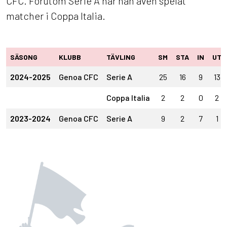
CFC. Förutom Serie A har han även spelat
matcher i Coppa Italia.
SÄSONG
KLUBB
TÄVLING
SM
STA
IN
UT
2024-2025
Genoa CFC
Serie A
25
16
9
13
Coppa Italia
2
2
0
2
2023-2024
Genoa CFC
Serie A
9
2
7
1