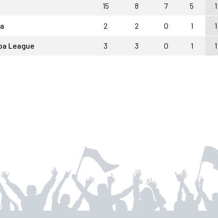
15
8
7
5
1
ia
2
2
0
1
1
pa League
3
3
0
1
1