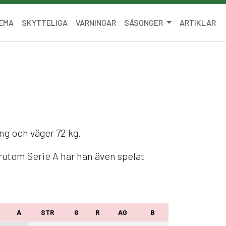
EMA
SKYTTELIGA
VARNINGAR
SÄSONGER
ARTIKLAR
ång och väger 72 kg.
rutom Serie A har han även spelat
M
A
STR
G
R
AG
B