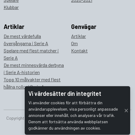
Klubbar
Artiklar
Genvägar
De mest värdefulla
Artiklar
övergångarna i Serie A
Om
Spelare med flest matcher i
Kontakt
Serie A
De mest minnesvärda derbyna
i Serie A-historien
Topp 10 målvakter med flest
hållna nollor i Serie A
Vi värdesätter din integritet
Vi använder cookies för att förbättra din
användarupplevelsen, visa personligt anpassade
annonser eller innehåll, och analysera vår trafik.
Copyright © 2026 Bombus Interactive i Sverige AB. Alla rättigheter
Genom att fortsätta använda webbplatsen
förbehållna.
godkänner du användningen av cookies.