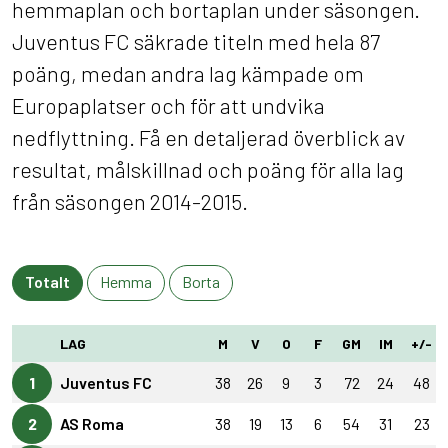
hemmaplan och bortaplan under säsongen.
Juventus FC säkrade titeln med hela 87
poäng, medan andra lag kämpade om
Europaplatser och för att undvika
nedflyttning. Få en detaljerad överblick av
resultat, målskillnad och poäng för alla lag
från säsongen 2014-2015.
Totalt
Hemma
Borta
LAG
M
V
O
F
GM
IM
+/-
1
Juventus FC
38
26
9
3
72
24
48
2
AS Roma
38
19
13
6
54
31
23