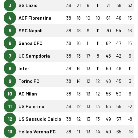
3
SS Lazio
38
21
6
11
71
38
33
4
ACF Fiorentina
38
18
10
10
61
46
15
5
SSC Napoli
38
18
9
11
70
54
16
6
Genoa CFC
38
16
11
11
62
47
15
7
UC Sampdoria
38
13
17
8
48
42
6
8
Inter
38
14
13
11
59
48
11
9
Torino FC
38
14
12
12
48
45
3
10
AC Milan
38
13
13
12
56
50
6
11
US Palermo
38
12
13
13
53
55
-2
12
US Sassuolo Calcio
38
12
13
13
49
57
-8
13
Hellas Verona FC
38
11
13
14
49
65
-16