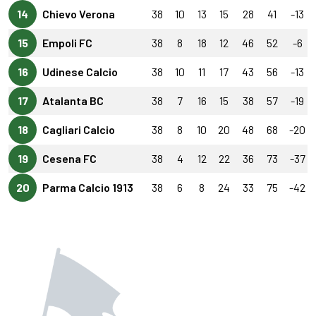
14
Chievo Verona
38
10
13
15
28
41
-13
15
Empoli FC
38
8
18
12
46
52
-6
16
Udinese Calcio
38
10
11
17
43
56
-13
17
Atalanta BC
38
7
16
15
38
57
-19
18
Cagliari Calcio
38
8
10
20
48
68
-20
19
Cesena FC
38
4
12
22
36
73
-37
20
Parma Calcio 1913
38
6
8
24
33
75
-42