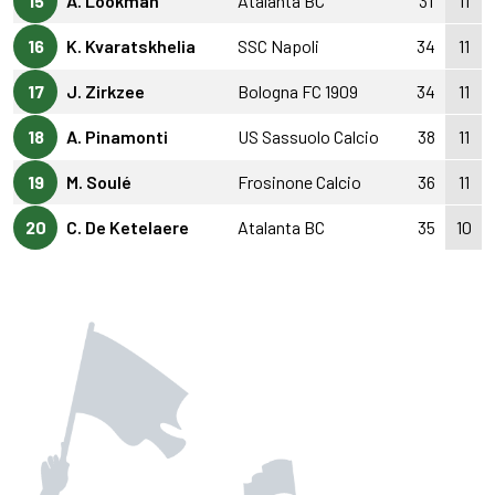
15
A. Lookman
Atalanta BC
31
11
16
K. Kvaratskhelia
SSC Napoli
34
11
17
J. Zirkzee
Bologna FC 1909
34
11
18
A. Pinamonti
US Sassuolo Calcio
38
11
19
M. Soulé
Frosinone Calcio
36
11
20
C. De Ketelaere
Atalanta BC
35
10