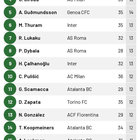
5
A. Guðmundsson
Genoa CFC
35
14
6
M. Thuram
Inter
35
13
7
R. Lukaku
AS Roma
32
13
8
P. Dybala
AS Roma
28
13
9
H. Çalhanoğlu
Inter
32
13
10
C. Pulišić
AC Milan
36
12
11
G. Scamacca
Atalanta BC
29
12
12
D. Zapata
Torino FC
35
12
13
N. González
ACF Fiorentina
29
12
14
T. Koopmeiners
Atalanta BC
34
12