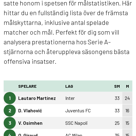
satte honom i spetsen för målstatistiken. Här
hittar du en fullständig lista över de främsta
målskyttarna, inklusive antal spelade
matcher och mål. Perfekt för dig som vill
analysera prestationerna hos Serie A-
stjärnorna och återuppleva säsongens bästa
offensiva insatser.
SPELARE
LAG
SM
M
1
Lautaro Martínez
Inter
33
24
2
D. Vlahović
Juventus FC
33
16
3
V. Osimhen
SSC Napoli
25
15
4
O. Giroud
AC Milan
35
15