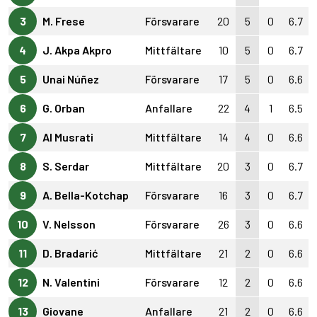
3
M. Frese
Försvarare
20
5
0
6.7
4
J. Akpa Akpro
Mittfältare
10
5
0
6.7
5
Unai Núñez
Försvarare
17
5
0
6.6
6
G. Orban
Anfallare
22
4
1
6.5
7
Al Musrati
Mittfältare
14
4
0
6.6
8
S. Serdar
Mittfältare
20
3
0
6.7
9
A. Bella-Kotchap
Försvarare
16
3
0
6.7
10
V. Nelsson
Försvarare
26
3
0
6.6
11
D. Bradarić
Mittfältare
21
2
0
6.6
12
N. Valentini
Försvarare
12
2
0
6.6
13
Giovane
Anfallare
21
2
0
6.6