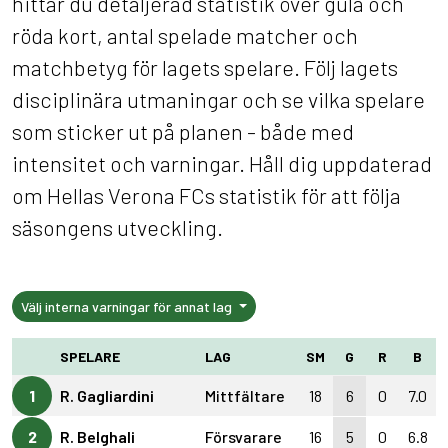
hittar du detaljerad statistik över gula och
röda kort, antal spelade matcher och
matchbetyg för lagets spelare. Följ lagets
disciplinära utmaningar och se vilka spelare
som sticker ut på planen - både med
intensitet och varningar. Håll dig uppdaterad
om Hellas Verona FCs statistik för att följa
säsongens utveckling.
Välj interna varningar för annat lag
SPELARE
LAG
SM
G
R
B
1
R. Gagliardini
Mittfältare
18
6
0
7.0
2
R. Belghali
Försvarare
16
5
0
6.8