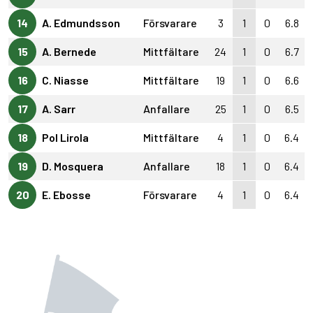
14
A. Edmundsson
Försvarare
3
1
0
6.8
15
A. Bernede
Mittfältare
24
1
0
6.7
16
C. Niasse
Mittfältare
19
1
0
6.6
17
A. Sarr
Anfallare
25
1
0
6.5
18
Pol Lirola
Mittfältare
4
1
0
6.4
19
D. Mosquera
Anfallare
18
1
0
6.4
20
E. Ebosse
Försvarare
4
1
0
6.4