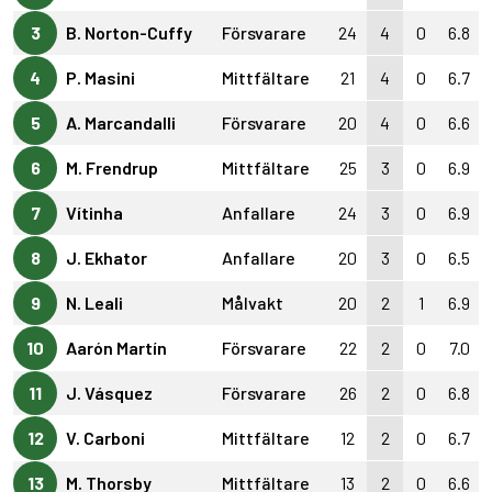
3
B. Norton-Cuffy
Försvarare
24
4
0
6.8
4
P. Masini
Mittfältare
21
4
0
6.7
5
A. Marcandalli
Försvarare
20
4
0
6.6
6
M. Frendrup
Mittfältare
25
3
0
6.9
7
Vítinha
Anfallare
24
3
0
6.9
8
J. Ekhator
Anfallare
20
3
0
6.5
9
N. Leali
Målvakt
20
2
1
6.9
10
Aarón Martín
Försvarare
22
2
0
7.0
11
J. Vásquez
Försvarare
26
2
0
6.8
12
V. Carboni
Mittfältare
12
2
0
6.7
13
M. Thorsby
Mittfältare
13
2
0
6.6