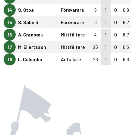
14
S. Otoa
Försvarare
8
1
0
6.8
15
S. Sabelli
Försvarare
8
1
0
6.7
16
A. Grønbæk
Mittfältare
4
1
0
6.7
17
M. Ellertsson
Mittfältare
25
1
0
6.6
18
L. Colombo
Anfallare
26
1
0
6.6