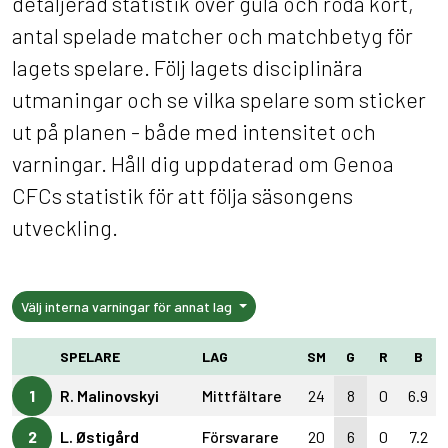
detaljerad statistik över gula och röda kort,
antal spelade matcher och matchbetyg för
lagets spelare. Följ lagets disciplinära
utmaningar och se vilka spelare som sticker
ut på planen - både med intensitet och
varningar. Håll dig uppdaterad om Genoa
CFCs statistik för att följa säsongens
utveckling.
Välj interna varningar för annat lag
SPELARE
LAG
SM
G
R
B
1
R. Malinovskyi
Mittfältare
24
8
0
6.9
2
L. Østigård
Försvarare
20
6
0
7.2