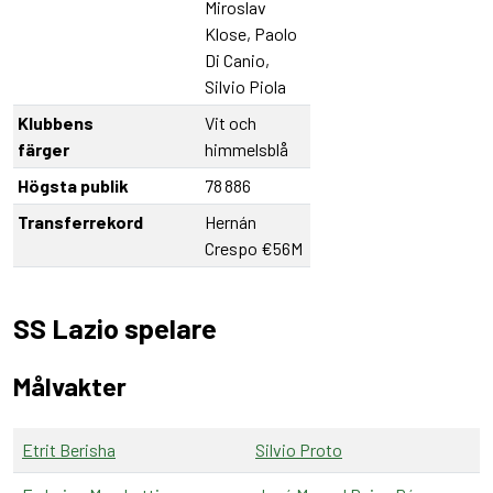
Miroslav
Klose, Paolo
Di Canio,
Silvio Piola
Klubbens
Vit och
färger
himmelsblå
Högsta publik
78 886
Transferrekord
Hernán
Crespo €56M
SS Lazio spelare
Målvakter
Etrit Berisha
Silvio Proto