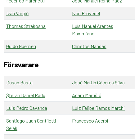
Federico Marchetti
José Manuel Reina Páez
Ivan Vargić
Ivan Provedel
Thomas Strakosha
Luís Manuel Arantes
Maximiano
Guido Guerrieri
Christos Mandas
Försvarare
Dušan Basta
José Martín Cáceres Silva
Ştefan Daniel Radu
Adam Marušić
Luis Pedro Cavanda
Luiz Felipe Ramos Marchi
Santiago Juan Gentiletti
Francesco Acerbi
Selak