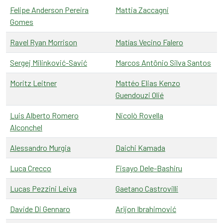
Felipe Anderson Pereira
Mattia Zaccagni
Gomes
Ravel Ryan Morrison
Matías Vecino Falero
Sergej Milinković-Savić
Marcos Antônio Silva Santos
Moritz Leitner
Mattéo Elias Kenzo
Guendouzi Olié
Luis Alberto Romero
Nicolò Rovella
Alconchel
Alessandro Murgia
Daichi Kamada
Luca Crecco
Fisayo Dele-Bashiru
Lucas Pezzini Leiva
Gaetano Castrovilli
Davide Di Gennaro
Arijon Ibrahimović