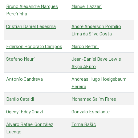
Bruno Alexandre Marques
Manuel Lazzari
Pereirinha
Cristian Daniel Ledesma
André Anderson Pomilio
Lima da Silva Costa
Ederson Honorato Campos
Marco Bertini
Stefano Mauri
Jean-Daniel Dave Lewis
Akpa Akpro
Antonio Candreva
Andreas Hugo Hoelgebaum
Pereira
Danilo Cataldi
Mohamed Salim Fares
Ogenyi Eddy Onazi
Gonzalo Escalante
Álvaro Rafael González
Toma Bašić
Luengo