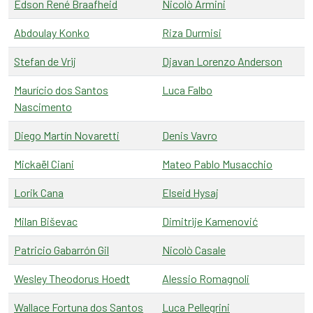
Edson René Braafheid
Nicolò Armini
Abdoulay Konko
Riza Durmisi
Stefan de Vrij
Djavan Lorenzo Anderson
Maurício dos Santos
Luca Falbo
Nascimento
Diego Martín Novaretti
Denis Vavro
Mickaël Ciani
Mateo Pablo Musacchio
Lorik Cana
Elseid Hysaj
Milan Biševac
Dimitrije Kamenović
Patricio Gabarrón Gil
Nicolò Casale
Wesley Theodorus Hoedt
Alessio Romagnoli
Wallace Fortuna dos Santos
Luca Pellegrini