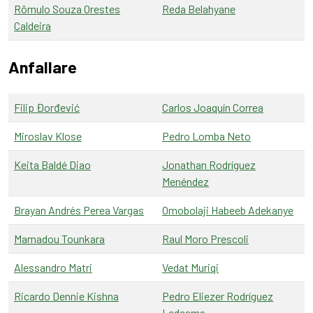
Rômulo Souza Orestes
Reda Belahyane
Caldeira
Anfallare
Filip Đorđević
Carlos Joaquín Correa
Miroslav Klose
Pedro Lomba Neto
Keita Baldé Diao
Jonathan Rodríguez
Menéndez
Brayan Andrés Perea Vargas
Omobolaji Habeeb Adekanye
Mamadou Tounkara
Raul Moro Prescoli
Alessandro Matri
Vedat Muriqi
Ricardo Dennie Kishna
Pedro Eliezer Rodríguez
Ledesma