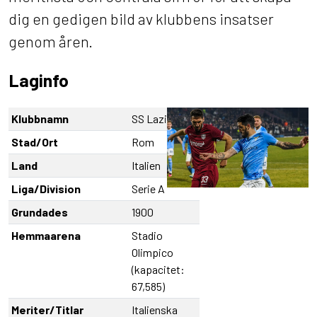
dig en gedigen bild av klubbens insatser
genom åren.
Laginfo
Klubbnamn
SS Lazio
Stad/Ort
Rom
Land
Italien
Liga/Division
Serie A
Grundades
1900
Hemmaarena
Stadio
Olimpico
(kapacitet:
67,585)
Meriter/Titlar
Italienska