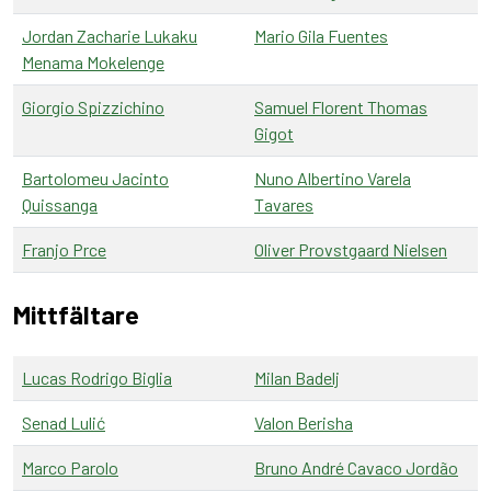
Jordan Zacharie Lukaku
Mario Gila Fuentes
Menama Mokelenge
Giorgio Spizzichino
Samuel Florent Thomas
Gigot
Bartolomeu Jacinto
Nuno Albertino Varela
Quissanga
Tavares
Franjo Prce
Oliver Provstgaard Nielsen
Mittfältare
Lucas Rodrigo Biglia
Milan Badelj
Senad Lulić
Valon Berisha
Marco Parolo
Bruno André Cavaco Jordão