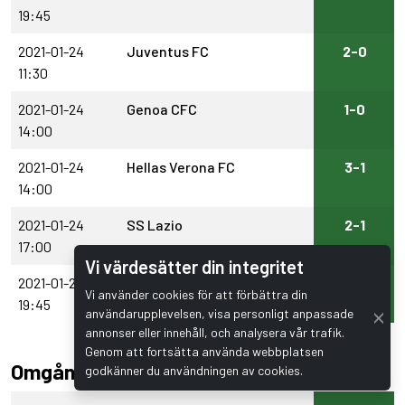
19:45
2021-01-24
Juventus FC
2-0
11:30
2021-01-24
Genoa CFC
1-0
14:00
2021-01-24
Hellas Verona FC
3-1
14:00
2021-01-24
SS Lazio
2-1
17:00
Vi värdesätter din integritet
2021-01-24
Parma Calcio 1913
0-2
Vi använder cookies för att förbättra din
19:45
användarupplevelsen, visa personligt anpassade
annonser eller innehåll, och analysera vår trafik.
Genom att fortsätta använda webbplatsen
Omgång 20
godkänner du användningen av cookies.