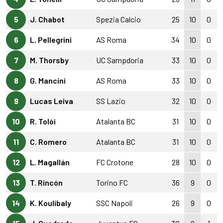
5
J. Chabot
Spezia Calcio
25
10
0
6
L. Pellegrini
AS Roma
34
10
0
7
M. Thorsby
UC Sampdoria
33
10
0
8
G. Mancini
AS Roma
33
10
0
9
Lucas Leiva
SS Lazio
32
10
0
10
R. Tolói
Atalanta BC
31
10
0
11
C. Romero
Atalanta BC
31
10
0
12
L. Magallán
FC Crotone
28
10
0
13
T. Rincón
Torino FC
36
9
0
14
K. Koulibaly
SSC Napoli
26
9
0