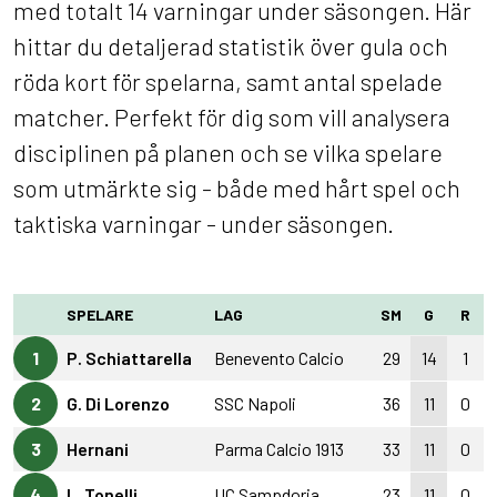
med totalt 14 varningar under säsongen. Här
hittar du detaljerad statistik över gula och
röda kort för spelarna, samt antal spelade
matcher. Perfekt för dig som vill analysera
disciplinen på planen och se vilka spelare
som utmärkte sig - både med hårt spel och
taktiska varningar - under säsongen.
SPELARE
LAG
SM
G
R
1
P. Schiattarella
Benevento Calcio
29
14
1
2
G. Di Lorenzo
SSC Napoli
36
11
0
3
Hernani
Parma Calcio 1913
33
11
0
4
L. Tonelli
UC Sampdoria
23
11
0