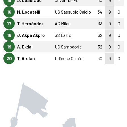
15
J. Cuadrado
Juventus FC
30
9
1
16
M. Locatelli
US Sassuolo Calcio
34
9
0
17
T. Hernández
AC Milan
33
9
0
18
J. Akpa Akpro
SS Lazio
32
9
0
19
A. Ekdal
UC Sampdoria
32
9
0
20
T. Arslan
Udinese Calcio
30
9
0