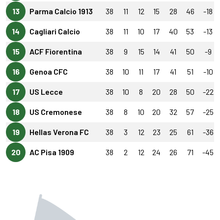
13
Parma Calcio 1913
38
11
12
15
28
46
-18
14
Cagliari Calcio
38
11
10
17
40
53
-13
15
ACF Fiorentina
38
9
15
14
41
50
-9
16
Genoa CFC
38
10
11
17
41
51
-10
17
US Lecce
38
10
8
20
28
50
-22
18
US Cremonese
38
8
10
20
32
57
-25
19
Hellas Verona FC
38
3
12
23
25
61
-36
20
AC Pisa 1909
38
2
12
24
26
71
-45