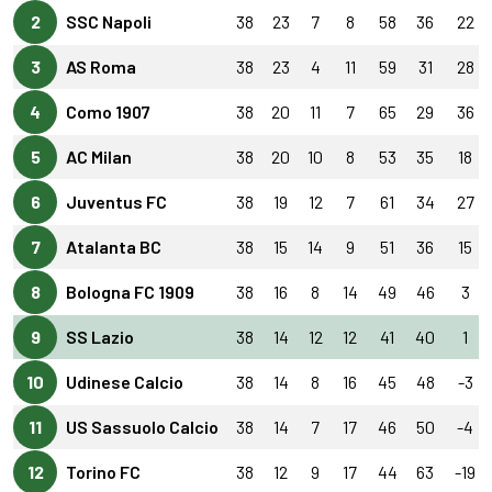
2
SSC Napoli
38
23
7
8
58
36
22
3
AS Roma
38
23
4
11
59
31
28
4
Como 1907
38
20
11
7
65
29
36
5
AC Milan
38
20
10
8
53
35
18
6
Juventus FC
38
19
12
7
61
34
27
7
Atalanta BC
38
15
14
9
51
36
15
8
Bologna FC 1909
38
16
8
14
49
46
3
9
SS Lazio
38
14
12
12
41
40
1
10
Udinese Calcio
38
14
8
16
45
48
-3
11
US Sassuolo Calcio
38
14
7
17
46
50
-4
12
Torino FC
38
12
9
17
44
63
-19