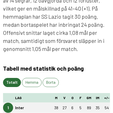
av 14 segrar, 12 oavgjorda och 12 förluster,
vilket ger en målskillnad på 41–40 (+1). På
hemmaplan har SS Lazio tagit 30 poäng,
medan bortaspelet har inbringat 24 poäng.
Offensivt snittar laget cirka 1,08 mål per
match, samtidigt som försvaret släpper in i
genomsnitt 1,05 mål per match.
Tabell med statistik och poäng
Totalt
Hemma
Borta
LAG
M
V
O
F
GM
IM
+/-
1
Inter
38
27
6
5
89
35
54