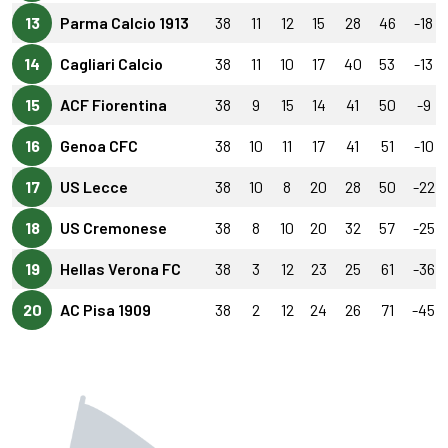
13
Parma Calcio 1913
38
11
12
15
28
46
-18
14
Cagliari Calcio
38
11
10
17
40
53
-13
15
ACF Fiorentina
38
9
15
14
41
50
-9
16
Genoa CFC
38
10
11
17
41
51
-10
17
US Lecce
38
10
8
20
28
50
-22
18
US Cremonese
38
8
10
20
32
57
-25
19
Hellas Verona FC
38
3
12
23
25
61
-36
20
AC Pisa 1909
38
2
12
24
26
71
-45