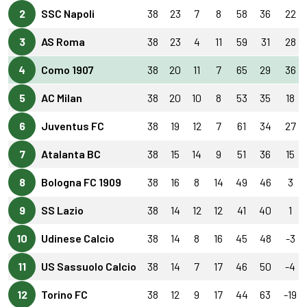
2
SSC Napoli
38
23
7
8
58
36
22
3
AS Roma
38
23
4
11
59
31
28
4
Como 1907
38
20
11
7
65
29
36
5
AC Milan
38
20
10
8
53
35
18
6
Juventus FC
38
19
12
7
61
34
27
7
Atalanta BC
38
15
14
9
51
36
15
8
Bologna FC 1909
38
16
8
14
49
46
3
9
SS Lazio
38
14
12
12
41
40
1
10
Udinese Calcio
38
14
8
16
45
48
-3
11
US Sassuolo Calcio
38
14
7
17
46
50
-4
12
Torino FC
38
12
9
17
44
63
-19