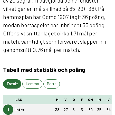
av 20 segrar, 11 oavgjorda och 7 förluster,
vilket ger en målskillnad på 65–29 (+36). På
hemmaplan har Como 1907 tagit 36 poäng,
medan bortaspelet har inbringat 35 poäng.
Offensivt snittar laget cirka 1,71 mål per
match, samtidigt som försvaret släpper in i
genomsnitt 0,76 mål per match.
Tabell med statistik och poäng
Totalt
Hemma
Borta
LAG
M
V
O
F
GM
IM
+/-
1
Inter
38
27
6
5
89
35
54